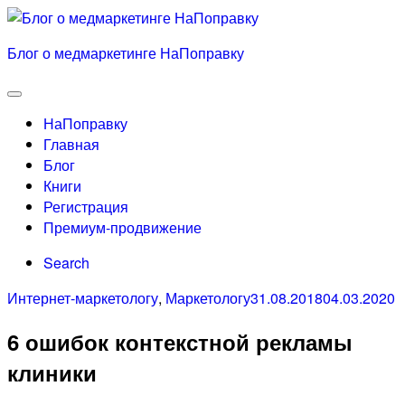
Skip
to
Блог о медмаркетинге НаПоправку
content
Menu
НаПоправку
Главная
Блог
Книги
Регистрация
Премиум-продвижение
Search
Categories
Posted
Интернет-маркетологу
,
Маркетологу
31.08.2018
04.03.2020
on
6 ошибок контекстной рекламы
клиники