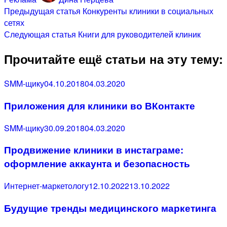
Навигация
Предыдущие
Предыдущая статья
Конкуренты клиники в социальных
посты
сетях
по
Next
Следующая статья
Книги для руководителей клиник
записям
post:
Прочитайте ещё статьи на эту тему:
Category
Posted
SMM-щику
04.10.2018
04.03.2020
on
Приложения для клиники во ВКонтакте
Category
Posted
SMM-щику
30.09.2018
04.03.2020
on
Продвижение клиники в инстаграме:
оформление аккаунта и безопасность
Category
Posted
Интернет-маркетологу
12.10.2022
13.10.2022
on
Будущие тренды медицинского маркетинга