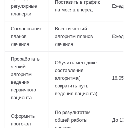
Поставить в график
регулярные
Ежедн
на месяц вперед
планерки
Согласование
Ввести четкий
планов
алгоритм планов
Ежедн
лечения
лечения
Проработать
Обучить методике
четкий
составления
алгоритм
алгоритма(
16.05.2
ведения
сократить путь
первичного
ведения пациента)
пациента
По результатам
Оформить
общей работы
До 13.0
протокол
сессии