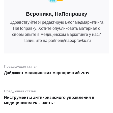
Вероника, НаПоправку
Здравствуйте! Я редактирую Блог медмаркетинга
НаПоправку. Хотите опубликовать материал о
своём опыте в медицинском маркетинге у нас?
Напишите на partner@napopravku.ru
Навигация
Предыдущая статья
по
Дайджест медицинских мероприятий 2019
Предыдущие
посты
записям
Следующая статья
Инструменты антикризисного управления в
Next
медицинском PR – часть 1
post: