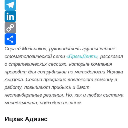
V
K
T
e
L
l
i
C
Сергей Мельников, руководитель группы клиник
e
n
o
О
стоматологической сети
«ПрезиДент»
, рассказал
g
k
p
т
о стратегических сессиях, которые компания
проводит для сотрудников по методологии Ицхака
r
e
y
п
Адизеса. Сессии прекрасно вовлекают команду в
a
d
L
р
работу, повышают прибыль и дают
нестандартные решения. Но, как и любая система
m
I
i
а
менеджмента, подходят не всем.
n
n
в
Ицхак Адизес
k
и