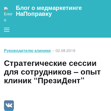
Блог о медмаркетинге
НаПоправку
Menu
Categories
Posted
Руководителю клиники
02.08.2019
on
Стратегические сессии
для сотрудников – опыт
клиник “ПрезиДент”