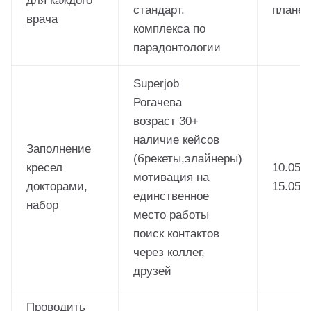
стандарт.
планерк
врача
комплекса по
парадонтологии
Superjob
Рогачева
возраст 30+
наличие кейсов
Заполнение
(брекеты,элайнеры)
кресел
10.05.2
мотивация на
докторами,
15.05.2
единственное
набор
место работы
поиск контактов
через коллег,
друзей
Проводить