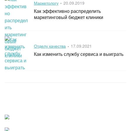
Category
Posted
Маркетологу
20.09.2019
on
Как эффективно распределить
маркетинговый бюджет клиники
Category
Posted
Отделу качества
17.09.2021
on
Как изменить службу сервиса и выиграть