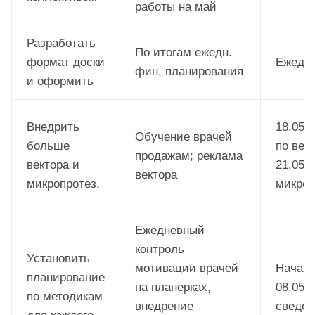
работы на май
Разработать
По итогам ежедн.
формат доски
Ежедн
фин. планирования
и оформить
Внедрить
18.05.
Обучение врачей
больше
по вект
продажам; реклама
вектора и
21.05. 
вектора
микропротез.
микроп
Ежедневный
контроль
Установить
мотивации врачей
Начать
планирование
на планерках,
08.05.
по методикам
внедрение
сведен
для каждого