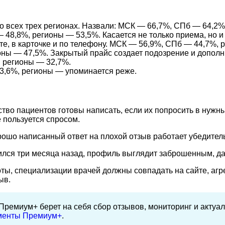
 всех трех регионах. Назвали: МСК — 66,7%, СПб — 64,2%
8,8%, регионы — 53,5%. Касается не только приема, но и 
, в карточке и по телефону. МСК — 56,9%, СПб — 44,7%, 
ны — 47,5%. Закрытый прайс создает подозрение и допол
 регионы — 32,7%.
3,6%, регионы — упоминается реже.
тво пациентов готовы написать, если их попросить в нужны
е пользуется спросом.
ошо написанный ответ на плохой отзыв работает убедитель
лся три месяца назад, профиль выглядит заброшенным, даж
ы, специализации врачей должны совпадать на сайте, агре
ыв.
Премиум+ берет на себя сбор отзывов, мониторинг и актуа
ументы Премиум+
.