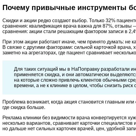
Почему привычные инструменты бо
Скидки и акции редко создают выбор. Только 32% пациен
сравнения: квалификация врача важна для 87%, отзывы — 
сравнения: акции стали решающим фактором записи в 2,4
При этом акции работают иначе, чем принято думать: не ка
В связке с другими факторами: сильной карточкой врача,
заметно на агрегаторах, где пациент сравнивает нескольк
Для таких ситуаций мы в НаПоправку разработали 
применяется скидка, и они автоматически выделяютс
на которые сложно привлечь клиентов обычными сред
времени, а не к клинике в целом, чтобы снизить риск
Проблема возникает, когда акция становится главным или 
где скидка больше.
Реклама клиники без видимости врача конвертируется хуж
несколько вариантов, сравнивает карточки специалистов и
но дальше нет сильных карточек врачей, цен, удобной запи