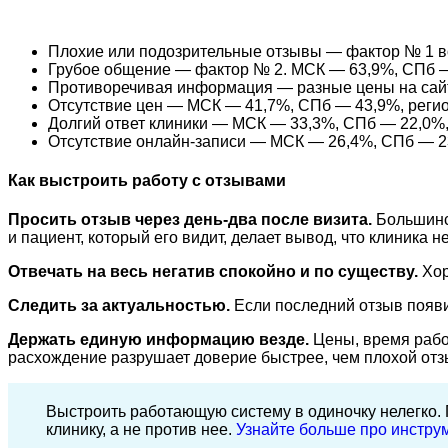
Плохие или подозрительные отзывы — фактор № 1 во
Грубое общение — фактор № 2. МСК — 63,9%, СПб — 4
Противоречивая информация — разные цены на сайте
Отсутствие цен — МСК — 41,7%, СПб — 43,9%, регио
Долгий ответ клиники — МСК — 33,3%, СПб — 22,0%,
Отсутствие онлайн-записи — МСК — 26,4%, СПб — 2
Как выстроить работу с отзывами
Просить отзыв через день-два после визита.
Большинс
и пациент, который его видит, делает вывод, что клиника н
Отвечать на весь негатив спокойно и по существу.
Хор
Следить за актуальностью.
Если последний отзыв появи
Держать единую информацию везде.
Цены, время работ
расхождение разрушает доверие быстрее, чем плохой отз
Выстроить работающую систему в одиночку нелегко. 
клинику, а не против нее.
Узнайте больше про инстр