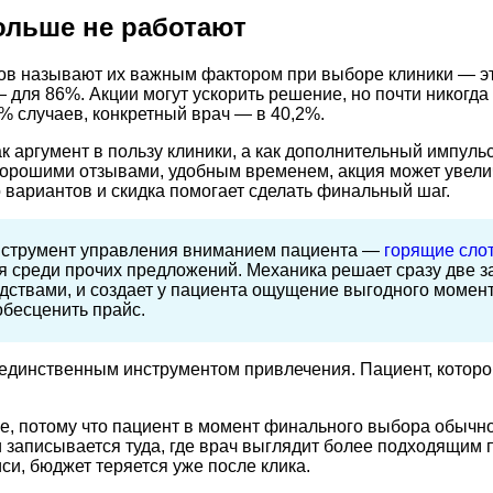
льше не работают
тов называют их важным фактором при выборе клиники — эт
для 86%. Акции могут ускорить решение, но почти никогда 
% случаев, конкретный врач — в 40,2%.
к аргумент в пользу клиники, а как дополнительный импульс
 хорошими отзывами, удобным временем, акция может увелич
о вариантов и скидка помогает сделать финальный шаг.
инструмент управления вниманием пациента —
горящие сло
я среди прочих предложений. Механика решает сразу две за
ствами, и создает у пациента ощущение выгодного момента
 обесценить прайс.
единственным инструментом привлечения. Пациент, которого 
е, потому что пациент в момент финального выбора обычно
 записывается туда, где врач выглядит более подходящим п
си, бюджет теряется уже после клика.