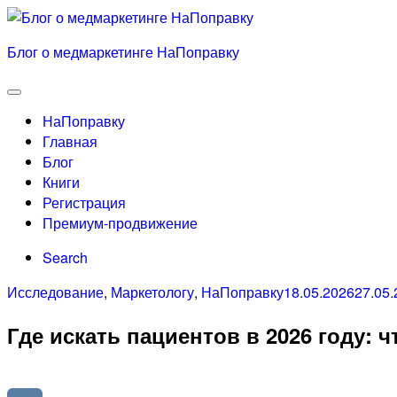
Skip
to
Блог о медмаркетинге НаПоправку
content
Menu
НаПоправку
Главная
Блог
Книги
Регистрация
Премиум-продвижение
Search
Categories
Posted
Исследование
,
Маркетологу
,
НаПоправку
18.05.2026
27.05.
on
Где искать пациентов в 2026 году: ч