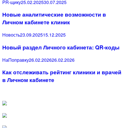
Category
Posted
PR-щику
25.02.2025
30.07.2025
on
Новые аналитические возможности в
Личном кабинете клиник
Category
Posted
Новость
23.09.2025
15.12.2025
on
Новый раздел Личного кабинета: QR-коды
Category
Posted
НаПоправку
26.02.2026
26.02.2026
on
Как отслеживать рейтинг клиники и врачей
в Личном кабинете