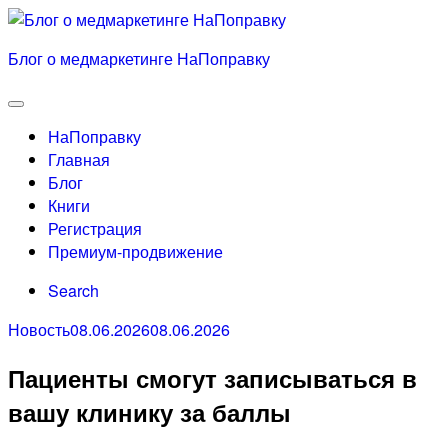
Skip
to
Блог о медмаркетинге НаПоправку
content
Menu
НаПоправку
Главная
Блог
Книги
Регистрация
Премиум-продвижение
Search
Categories
Posted
Новость
08.06.2026
08.06.2026
on
Пациенты смогут записываться в
вашу клинику за баллы