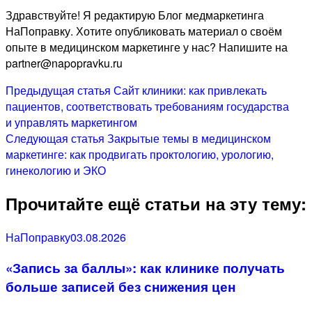
Здравствуйте! Я редактирую Блог медмаркетинга
НаПоправку. Хотите опубликовать материал о своём
опыте в медицинском маркетинге у нас? Напишите на
partner@napopravku.ru
Навигация
Предыдущие
Предыдущая статья
Сайт клиники: как привлекать
посты
пациентов, соответствовать требованиям государства
по
и управлять маркетингом
записям
Next
Следующая статья
Закрытые темы в медицинском
post:
маркетинге: как продвигать проктологию, урологию,
гинекологию и ЭКО
Прочитайте ещё статьи на эту тему:
Category
Posted
НаПоправку
03.08.2026
on
«Запись за баллы»: как клинике получать
больше записей без снижения цен