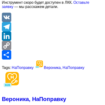
Инструмент скоро будет доступен в ЛКК.
Оставьте
заявку
— мы расскажем детали.
VK
Telegram
LinkedIn
Copy
Link
Отправить
Tags:
НаПоправку
Вероника, НаПоправку
Вероника, НаПоправку